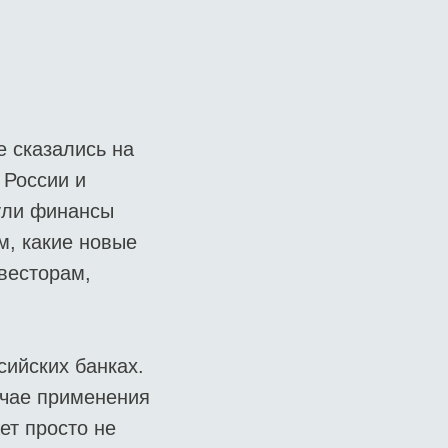
е сказались на
 России и
ули финансы
м, какие новые
весторам,
сийских банках.
учае применения
ет просто не