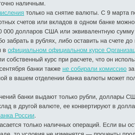
точно наличным.
числения
только на снятие валюты. С 9 марта п
ютных счетов или вкладов в одном банке можно
0 000 долларов США или эквивалентную сумму 
о забрать в рублях, либо оставить на счете до
и в
официальном официальном курсе Организац
и собственный курс при расчете, что он исполь
сентября банки также
не собирали комиссию
за
ой в вашем отделении банка валюты может пол
чений банки выдают только рубли, доллары СШ
вклад в другой валюте, ее конвертируют в долл
Банка России
.
асается только наличных операций. Если вы ос
ладе, то условия не изменятся — проценты про