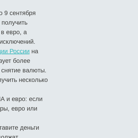
о 9 сентября
 получить
в евро, а
 исключений.
ии России
на
зует более
 снятие валюты.
учить несколько
А и евро: если
ары, евро или
тавите деньги
должат