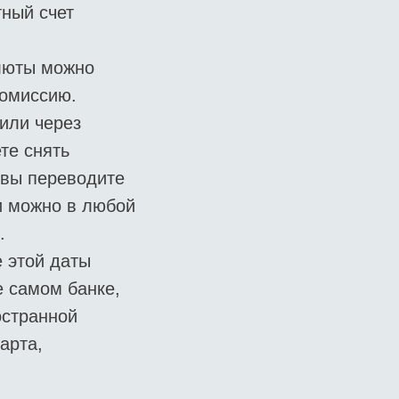
ный счет
алюты можно
комиссию.
или через
те снять
а вы переводите
ги можно в любой
.
е этой даты
е самом банке,
остранной
арта,