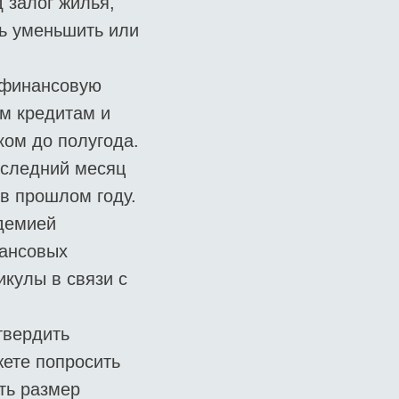
 залог жилья,
ть уменьшить или
рофинансовую
м кредитам и
ком до полугода.
последний месяц
в прошлом году.
ндемией
нансовых
икулы в связи с
твердить
ете попросить
ть размер