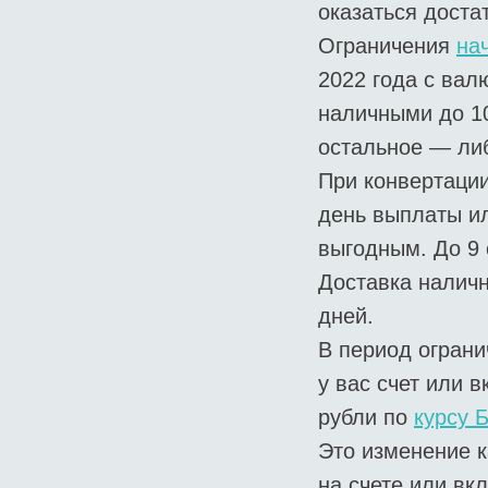
оказаться доста
Ограничения
на
2022 года с вал
наличными до 1
остальное — либ
При конвертаци
день выплаты ил
выгодным. До 9 
Доставка наличн
дней.
В период ограни
у вас счет или 
рубли по
курсу 
Это изменение к
на счете или вк