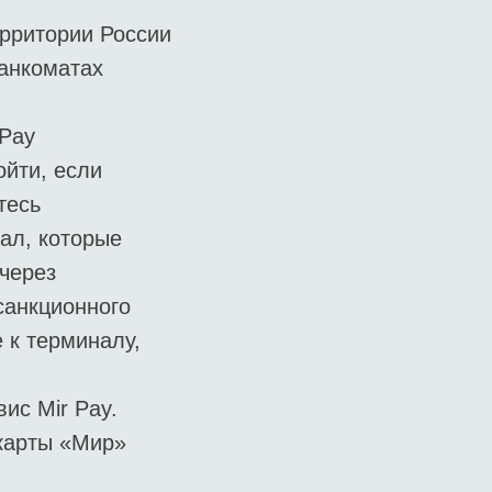
ерритории России
банкоматах
 Pay
йти, если
тесь
ал, которые
через
санкционного
 к терминалу,
ис Mir Pay.
 карты «Мир»