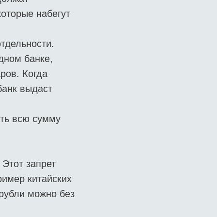
которые набегут
отдельности.
одном банке,
ров. Когда
банк выдаст
ать всю сумму
 Этот запрет
ример китайских
 рубли можно без