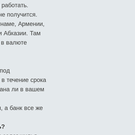
 работать.
не получится.
тнаме, Армении,
и Абхазии. Там
 в валюте
 под
 в течение срока
сана ли в вашем
, а банк все же
ь?